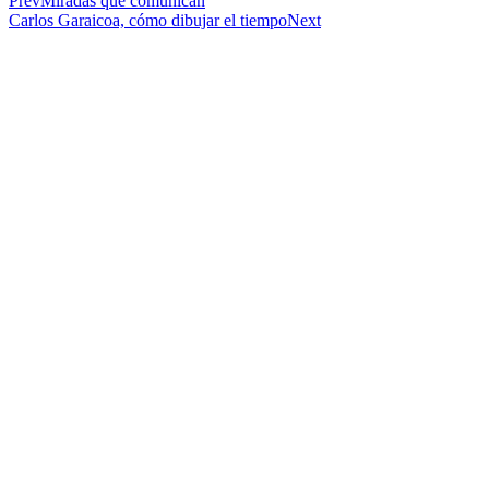
Prev
Miradas que comunican
Carlos Garaicoa, cómo dibujar el tiempo
Next