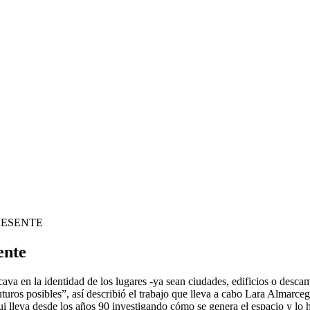
RESENTE
ente
va en la identidad de los lugares -ya sean ciudades, edificios o descamp
 futuros posibles”, así describió el trabajo que lleva a cabo Lara Almar
 lleva desde los años 90 investigando cómo se genera el espacio y lo h