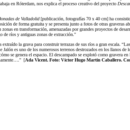
trabaja en Róterdam, nos explica el proceso creativo del proyecto
Desca
donadas de Valladolid
[publicación, fotografías 70 x 40 cm] ha consisti
osición de forma gratuita y se presenta junto a fotos de otras graveras 
ian zonas en transformación, amenazadas por grandes proyectos de desa
rgo de ríos y antiguas zonas de extracción.”
extraído la grava para construir terrazas de sus ríos a gran escala. “Las
Jalón es uno de los numerosos terrenos destrozados en los llanos de los
cómo se genera el espacio. El descampado se explotó como gravera en los 
radamente….” [
Ada Vicent. Foto: Víctor Hugo Martín Caballero. Cor