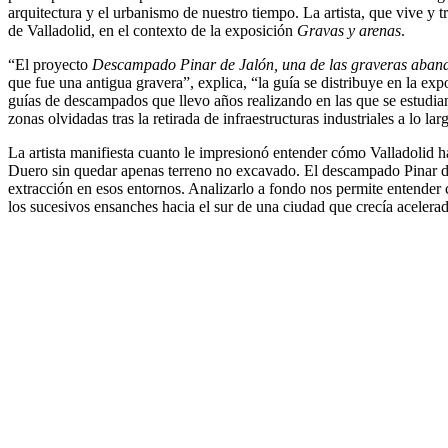
arquitectura y el urbanismo de nuestro tiempo. La artista, que vive y 
de Valladolid, en el contexto de la exposición
Gravas y arenas
.
“El proyecto
Descampado Pinar de Jal
ón, una de las graveras aban
que fue una antigua gravera”, explica, “la guía se distribuye en la exp
guías de descampados que llevo años realizando en las que se estud
zonas olvidadas tras la retirada de infraestructuras industriales a lo la
La artista manifiesta cuanto le impresionó entender cómo Valladolid ha 
Duero sin quedar apenas terreno no excavado. El descampado Pinar de 
extracción en esos entornos. Analizarlo a fondo nos permite entender 
los sucesivos ensanches hacia el sur de una ciudad que crecía acele