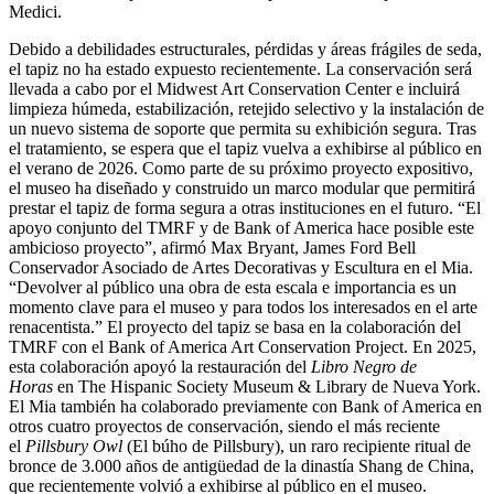
Medici.
Debido a debilidades estructurales, pérdidas y áreas frágiles de seda,
el tapiz no ha estado expuesto recientemente. La conservación será
llevada a cabo por el Midwest Art Conservation Center e incluirá
limpieza húmeda, estabilización, retejido selectivo y la instalación de
un nuevo sistema de soporte que permita su exhibición segura. Tras
el tratamiento, se espera que el tapiz vuelva a exhibirse al público en
el verano de 2026. Como parte de su próximo proyecto expositivo,
el museo ha diseñado y construido un marco modular que permitirá
prestar el tapiz de forma segura a otras instituciones en el futuro. “El
apoyo conjunto del TMRF y de Bank of America hace posible este
ambicioso proyecto”, afirmó Max Bryant, James Ford Bell
Conservador Asociado de Artes Decorativas y Escultura en el Mia.
“Devolver al público una obra de esta escala e importancia es un
momento clave para el museo y para todos los interesados en el arte
renacentista.” El proyecto del tapiz se basa en la colaboración del
TMRF con el Bank of America Art Conservation Project. En 2025,
esta colaboración apoyó la restauración del
Libro Negro de
Horas
en The Hispanic Society Museum & Library de Nueva York.
El Mia también ha colaborado previamente con Bank of America en
otros cuatro proyectos de conservación, siendo el más reciente
el
Pillsbury Owl
(El búho de Pillsbury), un raro recipiente ritual de
bronce de 3.000 años de antigüedad de la dinastía Shang de China,
que recientemente volvió a exhibirse al público en el museo.