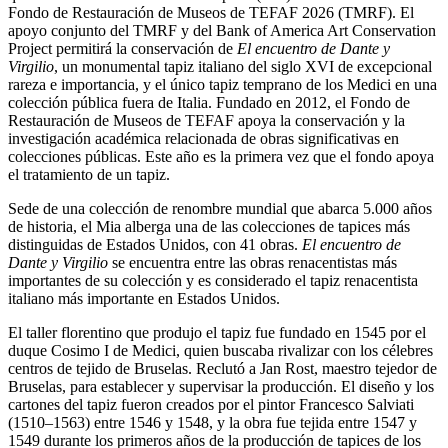
Fondo de Restauración de Museos de TEFAF 2026 (TMRF). El
apoyo conjunto del TMRF y del Bank of America Art Conservation
Project permitirá la conservación de
El encuentro de Dante y
Virgilio
, un monumental tapiz italiano del siglo XVI de excepcional
rareza e importancia, y el único tapiz temprano de los Medici en una
colección pública fuera de Italia. Fundado en 2012, el Fondo de
Restauración de Museos de TEFAF apoya la conservación y la
investigación académica relacionada de obras significativas en
colecciones públicas. Este año es la primera vez que el fondo apoya
el tratamiento de un tapiz.
Sede de una colección de renombre mundial que abarca 5.000 años
de historia, el Mia alberga una de las colecciones de tapices más
distinguidas de Estados Unidos, con 41 obras.
El encuentro de
Dante y Virgilio
se encuentra entre las obras renacentistas más
importantes de su colección y es considerado el tapiz renacentista
italiano más importante en Estados Unidos.
El taller florentino que produjo el tapiz fue fundado en 1545 por el
duque Cosimo I de Medici, quien buscaba rivalizar con los célebres
centros de tejido de Bruselas. Reclutó a Jan Rost, maestro tejedor de
Bruselas, para establecer y supervisar la producción. El diseño y los
cartones del tapiz fueron creados por el pintor Francesco Salviati
(1510–1563) entre 1546 y 1548, y la obra fue tejida entre 1547 y
1549 durante los primeros años de la producción de tapices de los